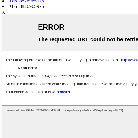
+8618826965975
+8618826965975
x