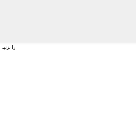
برای جستجو اینتر یا برای بستن ESC را بزنید