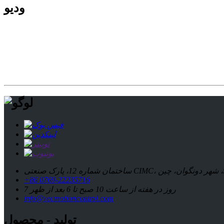
ودیو
+86 0769-22235716
7 روز در هفته از ساعت 10 صبح تا 6 بعد از ظهر
info@vecmotioncontrol.com
تولید - محصول