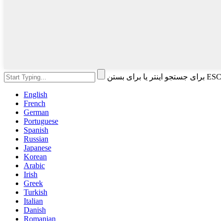
English
French
German
Portuguese
Spanish
Russian
Japanese
Korean
Arabic
Irish
Greek
Turkish
Italian
Danish
Romanian