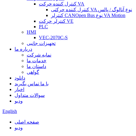
کنترل کننده حرکت VA
کنترل کننده حرکتی VA نوع آنالوگ / پالس
کنترلر CANOpen Bus نوع VA Motion
کنترلر حرکت VE
PLC
HMI
VEC-2070C-S
تجهیزات جانبی
درباره ما
نمایه شرکت
خدمات ما
داستان ما
گواهی
دانلود
با ما تماس بگیرید
اخبار
سوالات متداول
ودیو
English
صفحه اصلی
ودیو